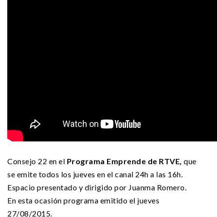
Consejo 22 en el
Programa Emprende de RTVE,
que
se emite todos los jueves en el canal 24h a las 16h.
Espacio presentado y dirigido por Juanma Romero.
En esta ocasión programa emitido el jueves
27/08/2015.