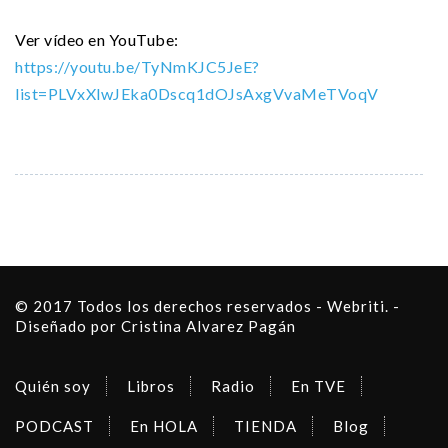
Ver vídeo en YouTube:
https://youtu.be/TyNmKJC5JeE?
list=PLVxXlwJEka0Dscq1dOJsAxgVvaMeTVoqV
© 2017 Todos los derechos reservados - Webriti. -
Diseñado por Cristina Alvarez Pagán
Quién soy
Libros
Radio
En TVE
PODCAST
En HOLA
TIENDA
Blog