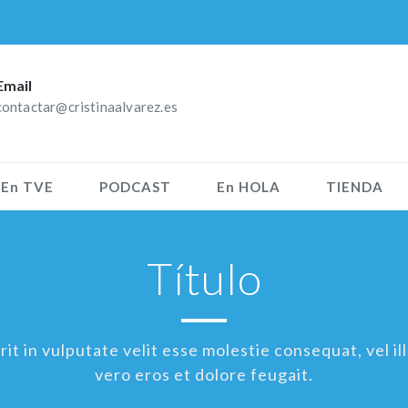
Email
contactar@cristinaalvarez.es
En TVE
PODCAST
En HOLA
TIENDA
Título
t in vulputate velit esse molestie consequat, vel ill
vero eros et dolore feugait.