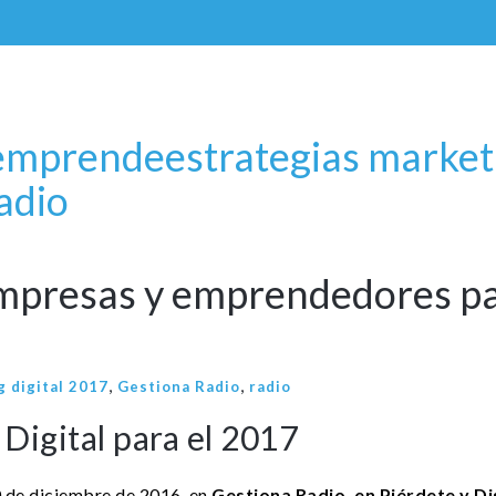
emprende
estrategias marketi
adio
 empresas y emprendedores pa
,
,
g digital 2017
Gestiona Radio
radio
Digital para el 2017
0 de diciembre de 2016, en
Gestiona Radio, en Piérdete y Di