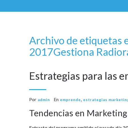
Archivo de etiquetas
22
2017
Gestiona Radio
r
Dic
Estrategias para las
Por
En
,
admin
emprende
estrategias marketin
Tendencias en Marketing 
Extracto del programa emitido el pasado día 2