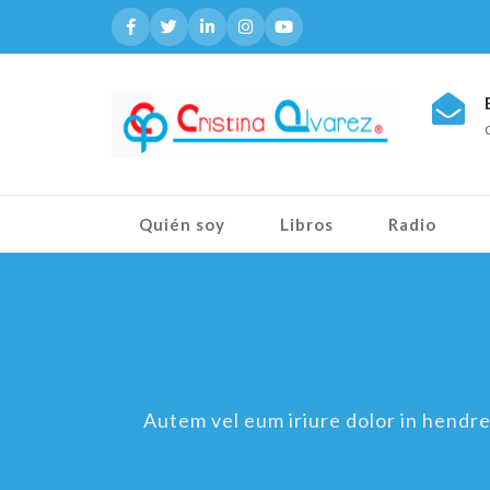
Quién soy
Libros
Radio
Autem vel eum iriure dolor in hendreri