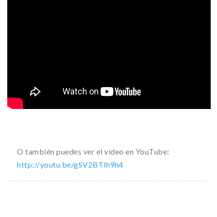
O también puedes ver el vídeo en YouTube:
http://youtu.be/gSV2BTlh9h4