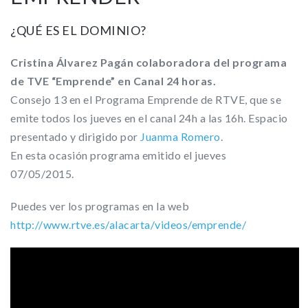
¿QUÉ ES EL DOMINIO?
Cristina Álvarez Pagán colaboradora del programa
de TVE “Emprende” en Canal 24 horas.
Consejo 13 en el Programa Emprende de RTVE, que se
emite todos los jueves en el canal 24h a las 16h. Espacio
presentado y dirigido por
Juanma Romero
.
En esta ocasión programa emitido el jueves
07/05/2015.
Puedes ver los programas en la web
http://www.rtve.es/alacarta/videos/emprende/