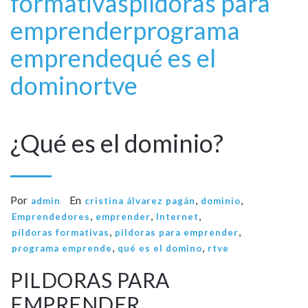
formativas
pildoras para
emprender
programa
emprende
qué es el
9
domino
rtve
May
¿Qué es el dominio?
Por
En
,
,
admin
cristina álvarez pagán
dominio
,
,
,
Emprendedores
emprender
Internet
,
,
píldoras formativas
pildoras para emprender
,
,
programa emprende
qué es el domino
rtve
PILDORAS PARA
EMPRENDER