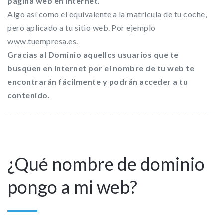
página web en Internet.
Algo así como el equivalente a la matrícula de tu coche,
pero aplicado a tu sitio web. Por ejemplo
www.tuempresa.es.
Gracias al Dominio aquellos usuarios que te
busquen en Internet por el nombre de tu web te
encontrarán fácilmente y podrán acceder a tu
contenido.
6
Feb
¿Qué nombre de dominio
pongo a mi web?