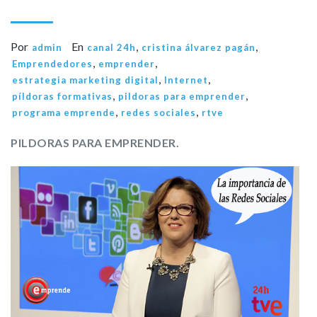
Por
En
,
,
admin
canal 24h
cristina álvarez pagán
,
,
Emprendedores
emprender
,
,
estrategia marketing digital
Internet
,
,
píldoras formativas
pildoras para emprender
,
,
programa emprende
redes sociales
rtve
PILDORAS PARA EMPRENDER.