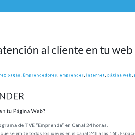
ención al cliente en tu web
,
,
,
,
,
arez pagán
Emprendedores
emprender
Internet
página web
ENDER
 en tu Página Web?
rograma de TVE “Emprende” en Canal 24 horas.
e se emite todos los jueves en el canal 24h a las 16h. Espaci