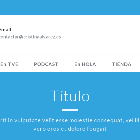
Email
contactar@cristinaalvarez.es
En TVE
PODCAST
En HOLA
TIENDA
Título
t in vulputate velit esse molestie consequat, vel ill
vero eros et dolore feugait