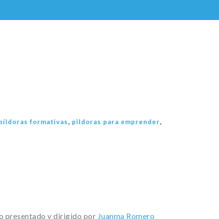
,
,
píldoras formativas
pildoras para emprender
o presentado y dirigido por
Juanma Romero