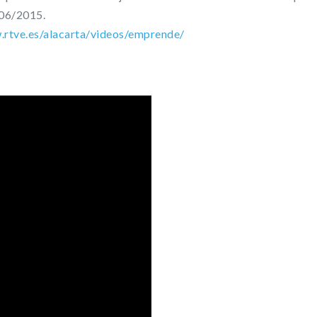
/06/2015.
.rtve.es/alacarta/videos/emprende/