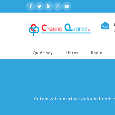
Quién soy
Libros
Radio
Autem vel eum iriure dolor in hendreri