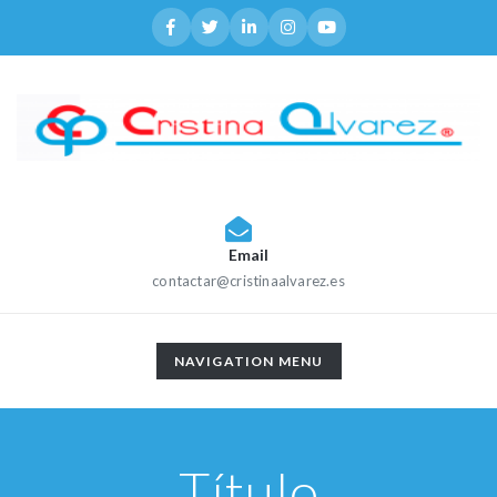
Email
contactar@cristinaalvarez.es
TOGGLE
NAVIGATION MENU
NAVIGATION
Título